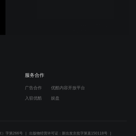
乒乓球練習2021年6月13日
H264AVC HD 120P
60Mbps
乒乓球練習2021年6月6日
H264AVC HD 120P
60Mbps
服务合作
广告合作
优酷内容开放平台
乒乓球練習2021年6月6日
入驻优酷
娱盘
H264AVC HD 120P
60Mbps
比較Stiga Emerald vps v和
Butterfly Viscaria2021年5月
）字第266号
出版物经营许可证：新出发京批字第直150118号