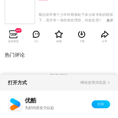
顺治皇帝整个少年时期都处于多尔衮专制的阴影
下，虽空有一身的抱负理想，却处处受限无法施
展开
展。命运被摆布于他人之手的顺治皇帝在登基八
年之际，被迫迎娶了表妹博尔济吉特氏为皇后。
而皇后高傲善妒的性子和年少的他处处冲突，顺
超清画质
收藏
下载
分享
322
治皇帝本就不喜欢自己的表妹，因此更加冷落了
她。机缘巧合下他认识了才女乌云珠，对其渐生
真情，却因为自己的轻率而错失心爱之人，误把
热门评论
乌云珠捧手让给了弟弟果郡王博果尔。而后少年
皇帝以切磋文墨为由多次召见已是福晋的乌云
珠，感情日深的二人终于再也无法脱离这早已身
陷泥泞的爱情中，顺治皇帝力排众议，顶着多方
暂无评论
压力迎娶了他的弟妹。
打开方式
继续使用浏览器
Copyright©
2026
优酷 youku.com
版权所有
优酷
京ICP备06050721号-1
打开
为好内容全力以赴