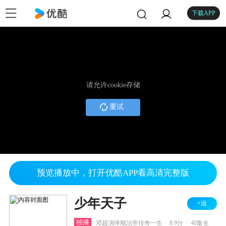
下载APP
请允许cookie存储
重试
预览播放中，打开优酷APP看高清完整版
少年天子
+追
.
.
独播
邓超演绎顺治帝传奇一生
8.9分
40集全