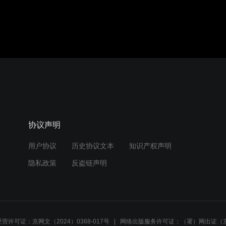
协议声明
用户协议
历史协议文本
知识产权声明
隐私政策
反盗链声明
营许可证：京网文（2024）0368-017号
网络出版服务许可证：（署）网出证（京