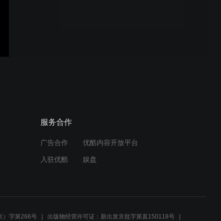
Wrist_Size-v2
Waist_Size-v2
服务合作
广告合作
优酷内容开放平台
Thigh_Size-v2
入驻优酷
娱盘
Stomach_Size-v2
）字第266号
出版物经营许可证：新出发京批字第直150118号