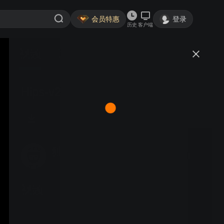
会员特惠
登录
历史
客户端
视频
讨论
Hips-v2
独步2号
关注
10粉丝
视频
Pant_Length-v2