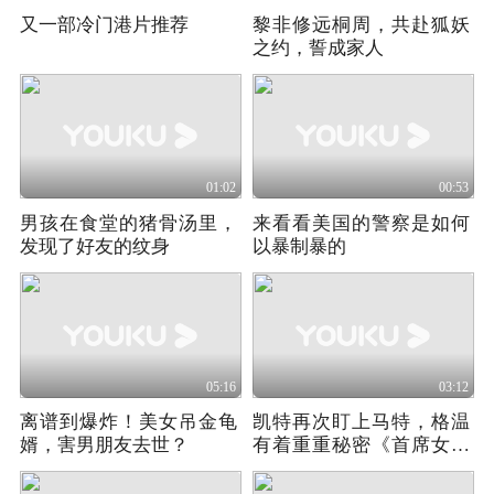
又一部冷门港片推荐
黎非修远桐周，共赴狐妖
之约，誓成家人
01:02
00:53
男孩在食堂的猪骨汤里，
来看看美国的警察是如何
发现了好友的纹身
以暴制暴的
05:16
03:12
离谱到爆炸！美女吊金龟
凯特再次盯上马特，格温
婿，害男朋友去世？
有着重重秘密《首席女法
医》第一季02