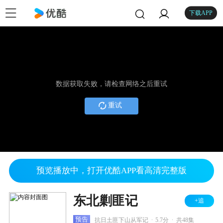
下载APP
数据获取失败，请检查网络之后重试
重试
预览播放中，打开优酷APP看高清完整版
东北剿匪记
+追
.
.
预告
抗日土匪下山从军记
5.7分
共48集