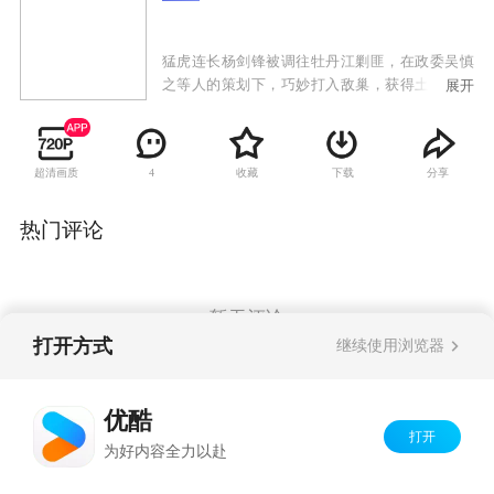
猛虎连长杨剑锋被调往牡丹江剿匪，在政委吴慎
之等人的策划下，巧妙打入敌巢，获得土匪司令
展开
张东山的信任。随着在匪巢生活日久，他发现这
是一支为抗击日寇而拉起的抗日武装。当年，他
的父亲就是这支武装的一个首领，在抗日战争中
超清画质
收藏
下载
分享
4
牺牲。杨剑锋和政委吴慎之，军医白云等人决心
正确对待这支曾经为国家和民族立下大功的队
伍，把他们导向光明的前途。但是，张东山视国
热门评论
民党为正统，决心效忠蒋介石。经过血与火的搏
杀，杨剑锋等共产党员的情怀感召着这支武装队
伍。大青山绺子在杨剑锋和张东山女儿丹娘等的
率领下，下山接受解放军改编，随即开赴肃清牡
暂无评论
丹江匪患的新战场，获得了新生。
打开方式
继续使用浏览器
Copyright©
2026
优酷 youku.com
版权所有
优酷
京ICP备06050721号-1
打开
为好内容全力以赴