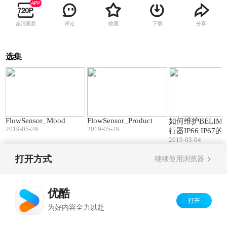
超清画质
评论
收藏
下载
分享
选集
00:39
01:33
FlowSensor_Mood
FlowSensor_Product
如何维护BELIMO
2019-05-29
2019-05-29
行器IP66 IP67
2019-03-04
级
打开方式
继续使用浏览器
Copyright©
2026
优酷 youku.com
版权所有
京ICP备06050721号-1
优酷
打开
为好内容全力以赴