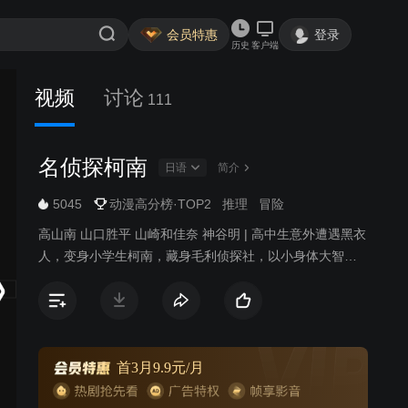
会员特惠
登录
历史
客户端
视频
讨论
111
名侦探柯南
日语
简介
5045
动漫高分榜·TOP2
推理
冒险
高山南 山口胜平 山崎和佳奈 神谷明 | 高中生意外遭遇黑衣
人，变身小学生柯南，藏身毛利侦探社，以小身体大智
慧，挑战悬案。
首3月9.9元/月