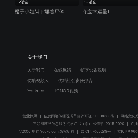
12话全
52话全
樱子小姐脚下埋着尸体
夺宝幸运星1
关于我们
关于我们
在线反馈
帧享设备说明
优酷视频云
优酷社会责任报告
Youku.tv
HONOR视频
营业执照
信息网络传播视听节目许可证：0108283号
网络文化经
互联网药品信息服务资格证书（京）-经营性-2015-0029
广播
©2006-现在 Youku.com 版权所有
京ICP证060288号
京ICP备060