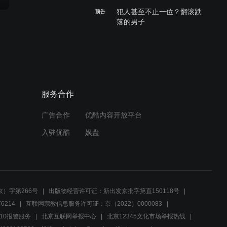
犯人甚至不止一位？翻滚跌
预告
落的男子
00:29
因一张照片被绑架，柯南暖
预告
心安慰小梓
服务合作
00:29
广告合作
优酷内容开放平台
柯南与小梓被绑架，柯南陷
预告
入驻优酷
娱盘
入昏迷
00:29
森林里出现怪物，园子与柯
预告
南的怪谈之夜
）字第266号
出版物经营许可证：新出发京批字第直150118号
6214
互联网宗教信息服务许可证：京（2022）0000083
10报警服务
北京互联网举报中心
北京12345文化市场举报热线
00:29