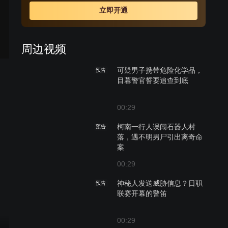
立即开通
周边视频
可疑男子携带危险化学品，
预告
目暮警官誓要追查到底
00:29
柯南一行人误闯石器人村
预告
落，遇不明男尸引出离奇命
案
00:29
神秘人发送威胁信息？日职
预告
联赛开幕的警笛
00:29