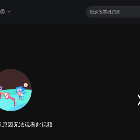
类
权原因无法观看此视频