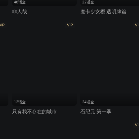
48话全
22话全
非人哉
魔卡少女樱 透明牌篇
VIP
VIP
VI
12话全
24话全
只有我不存在的城市
石纪元 第一季
VI