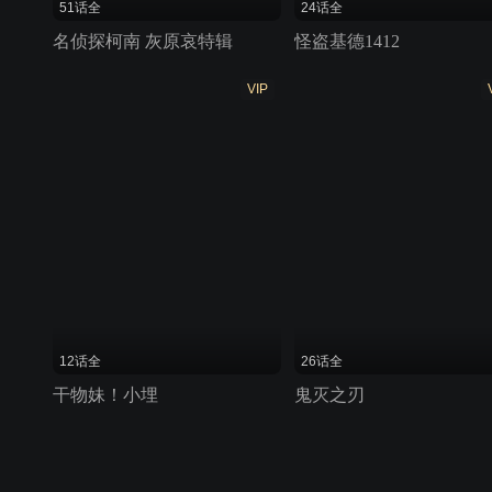
51话全
24话全
名侦探柯南 灰原哀特辑
怪盗基德1412
VIP
12话全
26话全
干物妹！小埋
鬼灭之刃