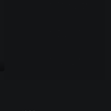
美术馆接连发生命案，大曲
预告
先生之死真相成谜
00:29
诡异漩涡馆！美术馆惊现命
预告
案迷雾重重
00:29
吉田社长遇害案进入僵局，
预告
真相即将揭晓
00:29
保护宝石不被基德偷走，吉
预告
田社长死因成谜
00:29