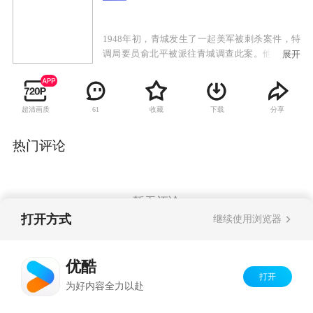
1948年初，青城发生了一起美军被刺杀案件，特
调局要员俞北平被派往青城调查此案。他深知特
展开
调局委派自己调查此案的深层目的，旨在甄别自
己的身份。深陷危机的俞北平在青城见到失散多
年的亲生女儿。女儿身份神秘，正在调查自己。
超清画质
收藏
下载
分享
61
俞北平与现任妻子的女儿在青城上大学，思想左
倾，对父亲特务身份嗤之以鼻，正爱着一名有家
室的教授，让俞北平很苦恼。俞北平一方面要完
热门评论
成组织最高任务，一方面小心翼翼保护着自己的
两个女儿。最终，大女儿为保护他而牺牲，小女
儿直到和父亲分离，才恍然明白：父亲是一名真
正的共产党员。但从此两人却永隔天涯。
暂无评论
打开方式
继续使用浏览器
Copyright©
2026
优酷 youku.com
版权所有
优酷
京ICP备06050721号-1
打开
为好内容全力以赴