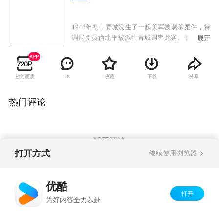
1948年初，青城发生了一起美军被刺杀案件，特
调局要员俞北平被派往青城调查此案。他深知特
展开
调局委派自己调查此案的深层目的，旨在甄别自
己的身份。深陷危机的俞北平在青城见到失散多
年的亲生女儿。女儿身份神秘，正在调查自己。
超清画质
收藏
下载
分享
26
俞北平与现任妻子的女儿在青城上大学，思想左
倾，对父亲特务身份嗤之以鼻，正爱着一名有家
室的教授，让俞北平很苦恼。俞北平一方面要完
热门评论
成组织最高任务，一方面小心翼翼保护着自己的
两个女儿。最终，大女儿为保护他而牺牲，小女
儿直到和父亲分离，才恍然明白：父亲是一名真
正的共产党员。但从此两人却永隔天涯。
暂无评论
打开方式
继续使用浏览器
Copyright©
2026
优酷 youku.com
版权所有
优酷
京ICP备06050721号-1
打开
为好内容全力以赴