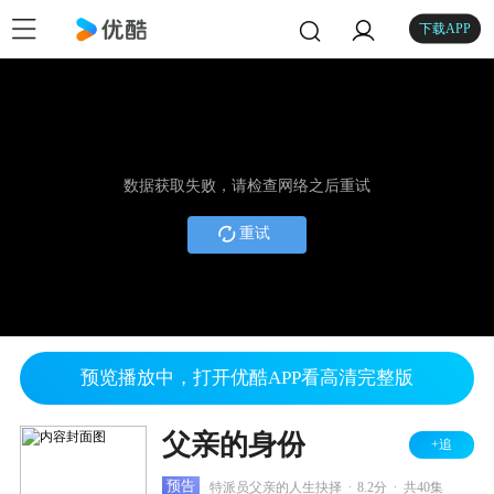
下载APP
数据获取失败，请检查网络之后重试
重试
预览播放中，打开优酷APP看高清完整版
父亲的身份
+追
.
.
预告
特派员父亲的人生抉择
8.2分
共40集