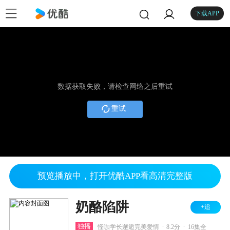
下载APP
数据获取失败，请检查网络之后重试
重试
预览播放中，打开优酷APP看高清完整版
奶酪陷阱
+追
.
.
独播
怪咖学长邂逅完美爱情
8.2分
16集全