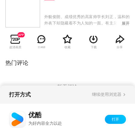
外貌俊朗、成绩优秀的高富帅学长刘正，温和的
外表下却隐藏着不为人知的一面。有主见、成绩
展开
又好的平凡女大学生洪雪，因为得到刘正的好心
相助才得以继续自己的学业，尽管觉得刘正为人
有些奇怪，但两人最终还是稀里糊涂交往了，从
超清画质
收藏
下载
分享
11468
而上演了矛盾和各种浪漫又颇具神秘色彩的校园
爱情故事。
热门评论
暂无评论
打开方式
继续使用浏览器
Copyright©
2026
优酷 youku.com
版权所有
优酷
京ICP备06050721号-1
打开
为好内容全力以赴