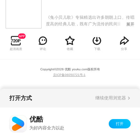
《兔小贝儿歌》专辑精选出许多朗朗上口、传唱
度高的经典儿歌，既有广为流传的民间童谣，也
展开
有极具时代感的原创歌曲，以兔小贝、兔小美等
可爱的卡通形象，通过小歌手们童稚的嗓音为大
家带来全新的儿歌世界。《兔小贝儿歌》专辑符
超清画质
评论
收藏
下载
分享
合当代审美、时代潮流的高品质儿歌动画，韵律
轻快活泼的曲调，生动有趣易跟唱的歌词，欢唱
出少年儿童健康向上的精神风貌，让儿童感受到
Copyright©
2026
优酷 youku.com
版权所有
欢乐的音乐氛围，还能从歌曲中学习语言，培养
京ICP备06050721号-1
美感，启发益智，增长见识。
打开方式
继续使用浏览器
优酷
打开
为好内容全力以赴