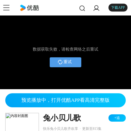
下载APP
数据获取失败，请检查网络之后重试
重试
预览播放中，打开优酷APP看高清完整版
兔小贝儿歌
+追
.
快乐兔小贝儿歌齐欢享
更新至815集