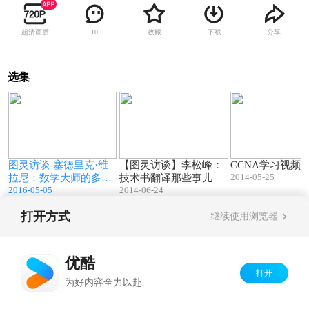
超清画质
收藏
下载
分享
10
选集
0
40:49
15:41
图灵访谈-塞德里克·维
【图灵访谈】李松峰：
CCNA学习视频8
2014-05-25
术
拉尼：数学大师的多面
技术书翻译那些事儿
2016-05-05
2014-06-24
人生
打开方式
继续使用浏览器
Copyright©
2026
优酷 youku.com
版权所有
京ICP备06050721号-1
优酷
打开
为好内容全力以赴