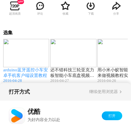
超清画质
评论
收藏
下载
分享
选集
4
03:22
11:02
视
arduino蓝牙遥控小车安
还不错科技三轮亚克力
用小米小蚁智能
卓手机客户端设置教程
板智能小车底盘视频组
来做视频教程实
2016-04-28
2016-04-27
2016-04-26
装教程小蚁摄像头实拍
打开方式
继续使用浏览器
Copyright©
2026
优酷 youku.com
版权所有
京ICP备06050721号-1
优酷
打开
为好内容全力以赴