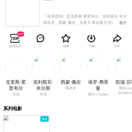
《奇异恐惧》是克里斯·霍普韦尔、克利斯宾·米尔
斯执导，西蒙·佩吉、克莱儿·希金斯主演的电影。
展开
剧情讲述了从儿童文学转向犯罪小说写作的作家
杰克（西蒙·佩吉 饰），为了写出一个名为《几十
年的死亡》（Decades Of Death）的剧本，天生胆
超清画质
收藏
下载
分享
24
小的杰克开始调查一些维多利亚时期连环杀手的
资料，导致自己患上严重的妄想症，总是臆想自
己会遭到谋杀。就在杰克生活搞得一团糟的时
候，一个神秘的好莱坞片商却对他写出的剧本表
示出极大的兴趣。
克里斯·霍
克利斯宾·
西蒙·佩吉
保罗·弗里
凯瑞·莎
普韦尔
米尔斯
曼
饰杰克
饰Harve
Humphrie
导演
导演
饰Dr. Friedkin
系列电影
预告