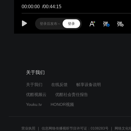
关于我们
关于我们
在线反馈
帧享设备说明
优酷视频云
优酷社会责任报告
Youku.tv
HONOR视频
营业执照
信息网络传播视听节目许可证：0108283号
网络文化经