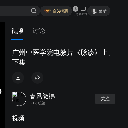
会员特惠
登录
历史
客户端
视频
讨论
广州中医学院电教片《脉诊》上、
下集
春风微拂
关注
8.1万粉丝
视频