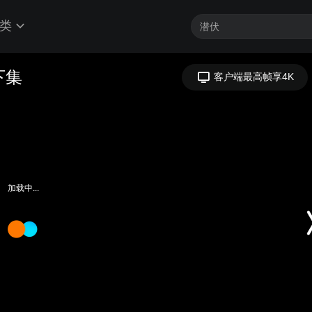
类
加载中...