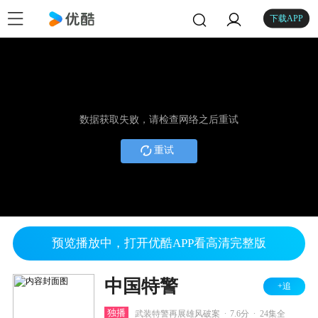
下载APP
数据获取失败，请检查网络之后重试
重试
预览播放中，打开优酷APP看高清完整版
中国特警
+追
.
.
独播
武装特警再展雄风破案
7.6分
24集全