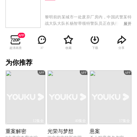
黎明前的某城市一处废弃厂房内，中国武警某特
战大队大队长杨智带领特警队员正在执行一项紧
展开
急任务，营救被不法分子劫持的某研究所爆破专
家王辉教授。经过与不法分子的殊死搏斗，终于
成功地营救了王辉教授。同时他们得知，为检验
超清画质
收藏
下载
分享
37
特警大队在新的形势、新的处置突发事件与反恐
怖斗争环境下的战斗力，上级特别组织了这样一
为你推荐
次实兵演习，用来迎接新形势下可能到来的更大
挑战。刚刚加入特警队伍的23名军校刚毕业的新
APP
APP
APP
成员们虽然各自身怀绝技，但是面对这样高标准
的训练要求，都有着自己的短板软肋，然而更加
严峻的作战任务下达了。
12集全
40集全
17集全
重案解密
光荣与梦想
悬案