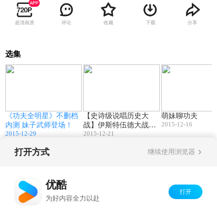
超清画质
评论
收藏
下载
分享
选集
3
02:08
01:50
《功夫全明星》不删档
【史诗级说唱历史大
萌妹聊功夫
2015-12-16
内测 妹子武师登场！
战】伊斯特伍德大战李
2015-12-29
2015-12-21
小龙！
打开方式
继续使用浏览器
Copyright©
2026
优酷 youku.com
版权所有
京ICP备06050721号-1
优酷
打开
为好内容全力以赴