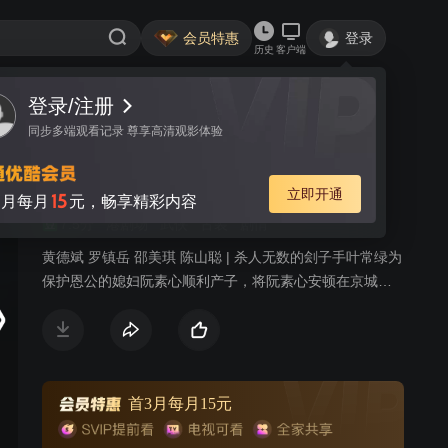
会员特惠
登录
历史
客户端
登录/注册
视频
讨论
21
同步多端观看记录 尊享高清观影体验
刀下留人
粤语
简介
立即开通
15
月每月
元，畅享精彩内容
7.5分
港剧场
武侠
古装
剧情
黄德斌 罗镇岳 邵美琪 陈山聪 | 杀人无数的刽子手叶常绿为
保护恩公的媳妇阮素心顺利产子，将阮素心安顿在京城享
负盛名的稳婆花蕊红家中，因而遇上了离奇命案，叶常绿
竟以其鬼头刀救活了一条小生命，谁料这来历不明的男婴
令叶常绿和花蕊红无故卷入朝廷的政治漩涡，一冷一热的
搭配化解了一次又一次的危机，两人在患难中渐生情愫。
首3月每月15元