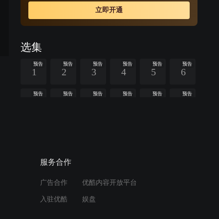
立即开通
选集
预告
预告
预告
预告
预告
预告
1
2
3
4
5
6
预告
预告
预告
预告
预告
预告
7
8
9
10
12
13
预告
预告
预告
预告
预告
预告
14
15
16
17
18
20
查看全部
服务合作
广告合作
优酷内容开放平台
周边视频
入驻优酷
娱盘
大户人家请稳婆来府邸却不