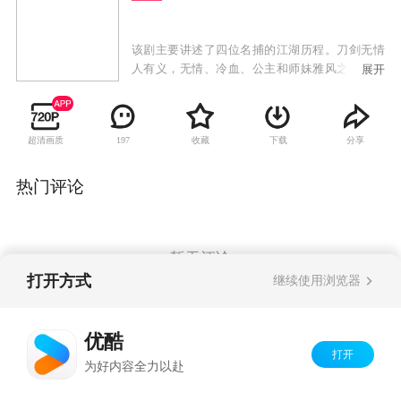
该剧主要讲述了四位名捕的江湖历程。刀剑无情
人有义，无情、冷血、公主和师妹雅风之间的情
展开
感纠葛在战斗中升华，最终找到了自己的情感归
宿，充满了波折和温情
超清画质
收藏
下载
分享
197
热门评论
暂无评论
打开方式
继续使用浏览器
Copyright©
2026
优酷 youku.com
版权所有
优酷
京ICP备06050721号-1
打开
为好内容全力以赴