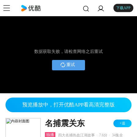
下载APP
数据获取失败，请检查网络之后重试
重试
预览播放中，打开优酷APP看高清完整版
名捕震关东
+追
.
.
独播
四大名捕热血江湖故事
7.6分
34集全