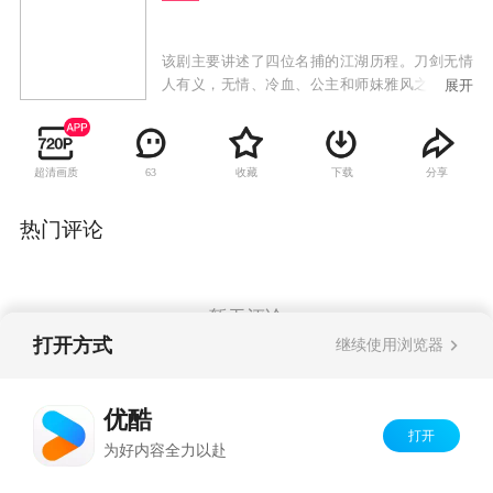
该剧主要讲述了四位名捕的江湖历程。刀剑无情
人有义，无情、冷血、公主和师妹雅风之间的情
展开
感纠葛在战斗中升华，最终找到了自己的情感归
宿，充满了波折和温情
超清画质
收藏
下载
分享
63
热门评论
暂无评论
打开方式
继续使用浏览器
Copyright©
2026
优酷 youku.com
版权所有
优酷
京ICP备06050721号-1
打开
为好内容全力以赴