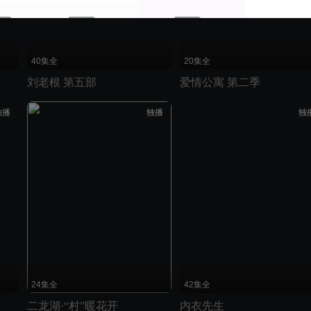
40集全
20集全
刘老根 第五部
爱情公寓 第二季
独播
独播
独
24集全
42集全
二龙湖·“村”暖花开
内衣先生