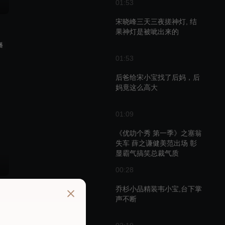
01:53
宋晓峰三天三夜搓神灯, 结
果神灯是被呲出来的
播
01:53
后爸给宋小宝找了后妈，后
妈竟这么高大
01:09
《优叻个秀 第一季》之塞翁
失车 薛之谦健美范出场 彰
显霸气搞笑总裁气质
00:28
乔杉小品精装韦小宝,台下掌
声不断