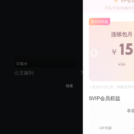
VIP会
手机/平板/电脑均
首3月特惠
连续包月
15
￥
¥35
32集全
1集全
公主嫁到
万万没想到：千钧一发
独播
首3月15元/月，到期后3
SVIP会员权益