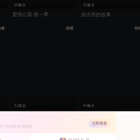
20集全
25集全
爱情公寓 第一季
派出所的故事
独播
独播
独
21集全
44集全
十宗罪
欢喜密探
立即登录
受不同设备会员权益
独播
独播