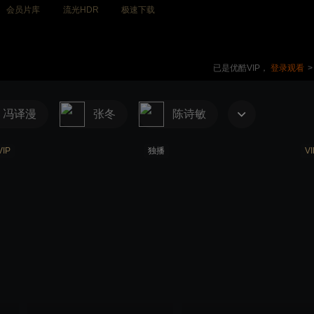
会员片库
流光HDR
极速下载
已是优酷VIP，
登录观看
>
冯译漫
张冬
陈诗敏
VIP
独播
VI