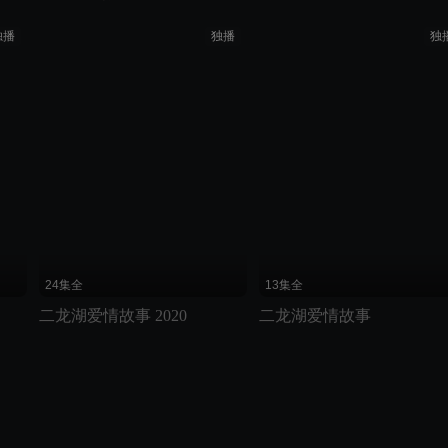
独播
独播
独
划线价说明：优酷展示的划线价为建议零售价
24集全
13集全
二龙湖爱情故事 2020
二龙湖爱情故事