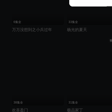
6集全
33集全
万万没想到之小兵过年
杨光的夏天
38集全
31集全
欢喜盈门
极品家丁