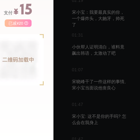
02:19
15
¥
支付
宋小宝：我要最真实的你，
一个爆炸头，大龅牙，帅死
已减¥20
了
季卡
月卡
01:31
小伙帮人证明清白，谁料竟
68
148
50
飙出韩语，太激动了吧
￥
￥
01:07
宋晓峰干了一件这样的事情,
宋小宝当面说他丧良心
播
01:47
宋小宝: 这不是你的手吗? 怎
么会在我身上
01:47