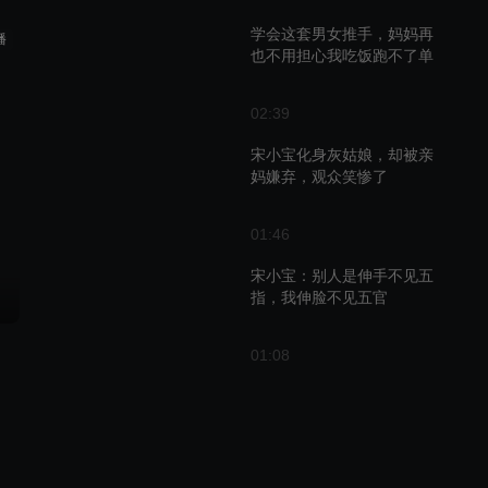
学会这套男女推手，妈妈再
播
也不用担心我吃饭跑不了单
02:39
宋小宝化身灰姑娘，却被亲
妈嫌弃，观众笑惨了
01:46
宋小宝：别人是伸手不见五
指，我伸脸不见五官
01:08
宋晓峰爆笑新小品《美女碰
瓷》, 观众笑得都合不上嘴
04:25