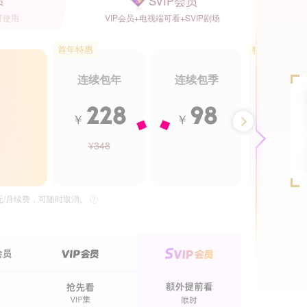
SVIP会员
员
可使用
VIP会员+电视端可看+SVIP剧场
首年特惠
特惠5.5折
连续包年
连续包季
年卡
228
98
2
￥
￥
￥
¥348
¥488
6集全
30集全
万万没想到 第三季
菜鸟遇到爱
独播
独
5元/月续费，可随时取消。