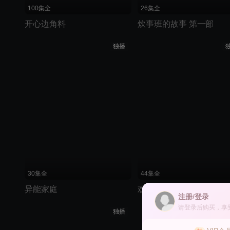
100集全
26集全
开心边角料
炊事班的故事 第一部
独播
30集全
44集全
异能家庭
欢喜猎人
注册/登录
请登录后购买，享
独播