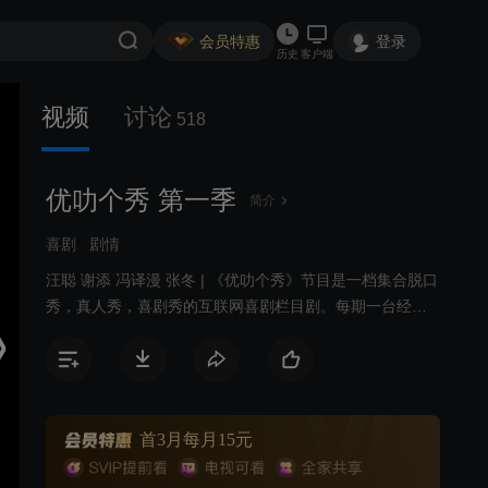
会员特惠
登录
历史
客户端
视频
讨论
518
优叻个秀 第一季
简介
喜剧
剧情
汪聪 谢添 冯译漫 张冬 | 《优叻个秀》节目是一档集合脱口
秀，真人秀，喜剧秀的互联网喜剧栏目剧。每期一台经典
剧目改编，戏仿恶搞，颠覆传统剧目，融合了喜剧小品，
明星脱口秀，真人秀，表演秀等全新娱乐栏目剧，由乔
杉、修睿、常远等国内顶级喜剧演员参演，打造一系列优
质喜剧，口碑喜剧，叫座喜剧。
首3月每月15元