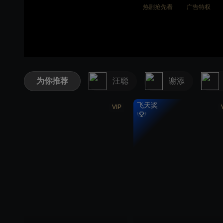
热剧抢先看
广告特权
为你推荐
汪聪
谢添
飞天奖
VIP