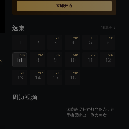
立即开通
选集
16集全
VIP
VIP
VIP
VIP
1
2
3
4
5
6
VIP
VIP
VIP
VIP
VIP
VIP
8
9
10
11
12
P
VIP
VIP
VIP
VIP
13
14
15
16
周边视频
宋晓峰误把神灯当夜壶，往
里撒尿呲出一位大美女