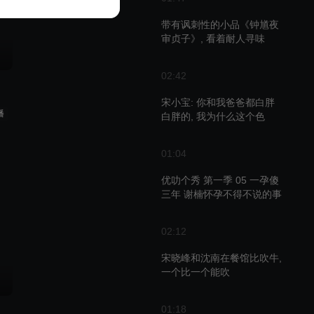
带有讽刺性的小品《钟馗夜
审贞子》, 看着耐人寻味
02:42
宋小宝: 你和我爸爸都白胖
播
白胖的, 我为什么这个色
01:04
优叻个秀 第一季 05 一孕傻
三年 谢楠怀孕不得不说的事
02:12
宋晓峰和沈南在餐馆比吹牛,
一个比一个能吹
01:18