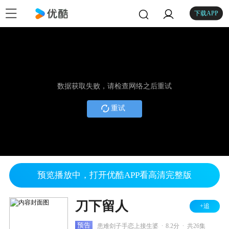
下载APP
数据获取失败，请检查网络之后重试
重试
预览播放中，打开优酷APP看高清完整版
刀下留人
+追
.
.
预告
患难刽子手恋上接生婆
8.2分
共26集