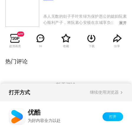
杀人无数的刽子手叶常绿为保护恩公的媳妇阮素
心顺利产子，将阮素心安顿在京城享负盛名的稳
展开
婆花蕊红家中，因而遇上了离奇命案，叶常绿竟
以其鬼头刀救活了一条小生命，谁料这来历不明
的男婴令叶常绿和花蕊红无故卷入朝廷的政治漩
超清画质
收藏
下载
分享
16
涡，一冷一热的搭配化解了一次又一次的危机，
两人在患难中渐生情愫。
热门评论
暂无评论
打开方式
继续使用浏览器
Copyright©
2026
优酷 youku.com
版权所有
优酷
京ICP备06050721号-1
打开
为好内容全力以赴