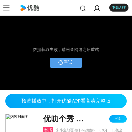
下载APP
数据获取失败，请检查网络之后重试
重试
预览播放中，打开优酷APP看高清完整版
优叻个秀 第一季
+追
.
.
独播
宋小宝颠覆演绎<灰姑娘>
6.9分
16集全