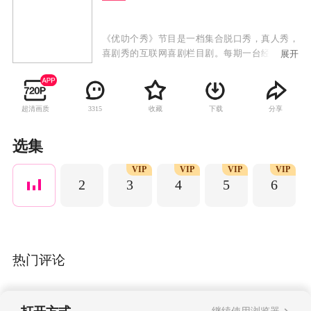
《优叻个秀》节目是一档集合脱口秀，真人秀，
喜剧秀的互联网喜剧栏目剧。每期一台经典剧目
展开
改编，戏仿恶搞，颠覆传统剧目，融合了喜剧小
品，明星脱口秀，真人秀，表演秀等全新娱乐栏
目剧，由乔杉、修睿、常远等国内顶级喜剧演员
超清画质
收藏
下载
分享
3315
参演，打造一系列优质喜剧，口碑喜剧，叫座喜
剧。
选集
VIP
VIP
VIP
VIP
2
3
4
5
6
热门评论