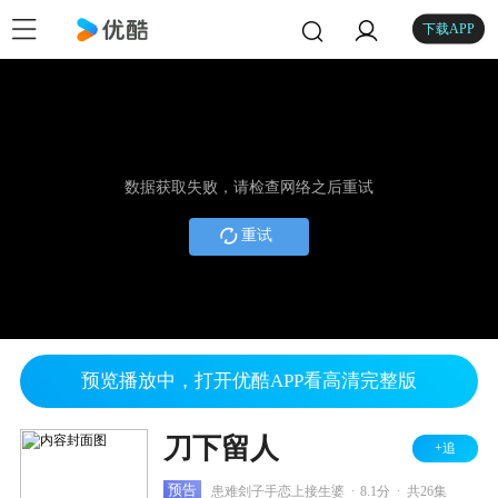
下载APP
数据获取失败，请检查网络之后重试
重试
预览播放中，打开优酷APP看高清完整版
刀下留人
+追
.
.
预告
患难刽子手恋上接生婆
8.1分
共26集