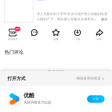
杀人无数的刽子手叶常绿为保护恩公的媳妇阮素
心顺利产子，将阮素心安顿在京城享负盛名的稳
展开
婆花蕊红家中，因而遇上了离奇命案，叶常绿竟
以其鬼头刀救活了一条小生命，谁料这来历不明
的男婴令叶常绿和花蕊红无故卷入朝廷的政治漩
超清画质
收藏
下载
分享
16
涡，一冷一热的搭配化解了一次又一次的危机，
两人在患难中渐生情愫。
热门评论
暂无评论
打开方式
继续使用浏览器
Copyright©
2026
优酷 youku.com
版权所有
优酷
京ICP备06050721号-1
打开
为好内容全力以赴