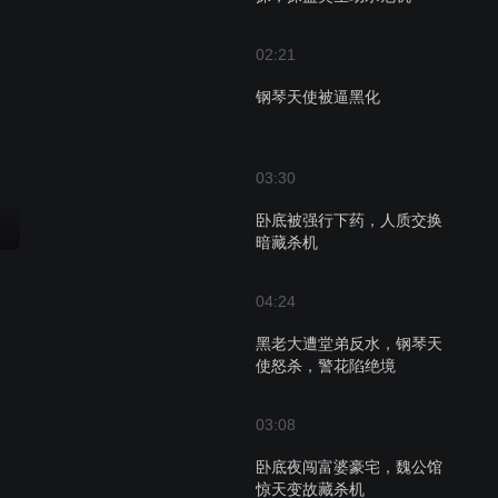
02:21
钢琴天使被逼黑化
03:30
卧底被强行下药，人质交换
暗藏杀机
04:24
黑老大遭堂弟反水，钢琴天
使怒杀，警花陷绝境
03:08
卧底夜闯富婆豪宅，魏公馆
惊天变故藏杀机