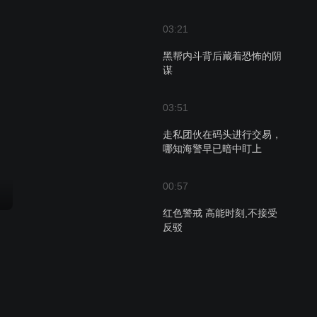
03:21
黑帮内斗背后藏着恐怖的阴
谋
03:51
走私团伙在码头进行交易，
哪知海警早已暗中盯上
00:57
红色警戒 高能时刻,不接受
反驳
01:03
红色警戒 高能时刻,果断收
藏