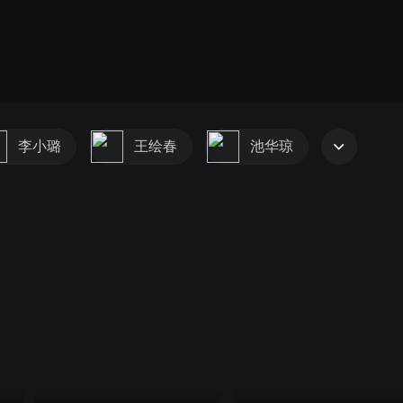
李小璐
王绘春
池华琼