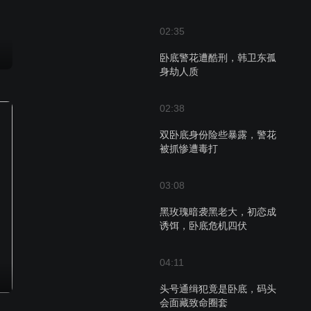
02:35
卧底警花遭酷刑，韩卫东孤
身劫人质
02:38
双卧底身份险些暴露，警花
被抓惨遭毒打
03:08
黑玫瑰暗袭黑老大，初恋成
诱饵，卧底危机四伏
04:11
头号通缉犯竟是卧底，码头
会面藏致命圈套