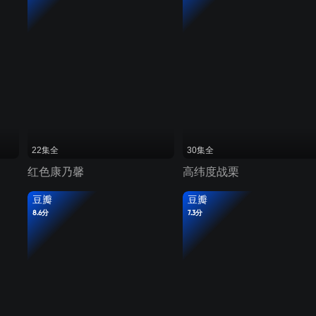
22集全
30集全
红色康乃馨
高纬度战栗
豆瓣
豆瓣
8.6分
7.3分