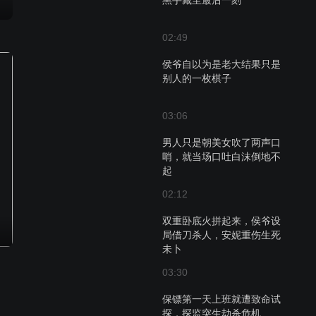
黑手藏至最后一刻
02:49
侯爷自以为是老大结果只是
别人的一枚棋子
03:06
男人只是朝美女吹了两声口
哨，就当场口吐白沫倒地不
起
02:12
双重卧底火拼起来，侯爷设
局借刀杀人，安妮重伤生死
未卜
03:30
保镖第一天上班就遭致命试
探，探监突生劫杀危机