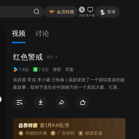
会员特惠
登录
历史
客户端
视频
讨论
红色警戒
简介
7.6分
7.5分
警匪
罪案
吴若甫 常戎 李小璐 王绘春 | 该剧讲述了一个错综复杂的破
案故事，取材于发生在中国南方的一个真实大案。它展现
了中国警方和国际刑警合作，通过派出韩卫东、何良等人
打入犯罪团伙内部长期卧底，在经历了家族之争、黑道火
拼后，终于破获了一起企图借道中国偷运走私人体器官的
跨国大案，其情节触目惊心。
首3月9.9元/月