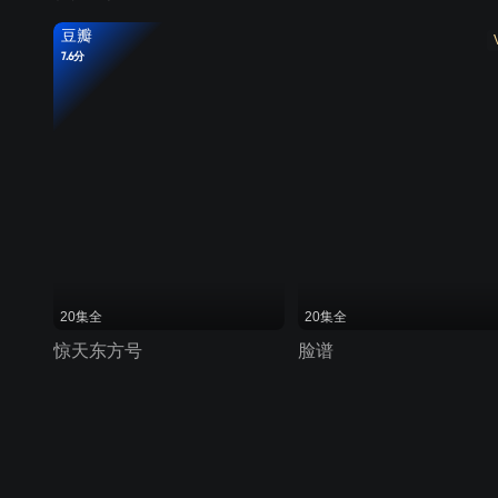
豆瓣
7.6分
20集全
20集全
惊天东方号
脸谱