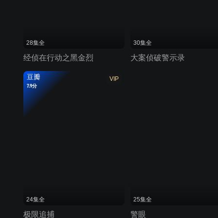
28集全
30集全
经侦在行动之黑金烈
大案侦破警示录
豆瓣
VIP
7.9分
24集全
25集全
极限追捕
警眼