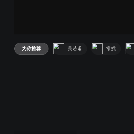
为你推荐
吴若甫
常戎