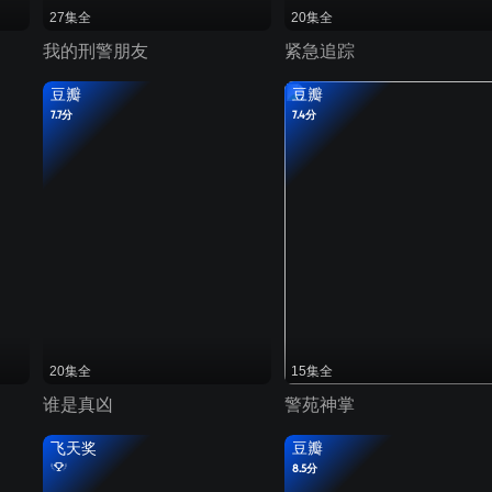
27集全
20集全
我的刑警朋友
紧急追踪
豆瓣
豆瓣
7.7分
7.4分
20集全
15集全
谁是真凶
警苑神掌
飞天奖
豆瓣
8.5分