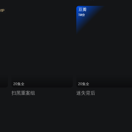
豆瓣
VIP
7.8分
20集全
20集全
扫黑重案组
迷失背后