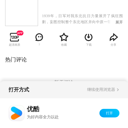
1939年，日军对我东北抗日力量展开了疯狂围
剿，妄图控制整个东北地区并向中原一带渗透。
展开
在地处东北地区交通要害的龙潭地区，以铁路工
人李玉和为代表的地下党在惨烈的白色恐怖之
下，为钳制日军、配合抗战进行着一系列灵活机
超清画质
收藏
下载
分享
7
智、艰苦卓绝的斗争。李玉和、李奶奶、李铁梅
原本不同姓的三代人更是在共同革命信仰的感召
下，演绎着生活在同一屋檐下生发出来的缕缕浓
热门评论
情。
暂无评论
打开方式
继续使用浏览器
Copyright©
2026
优酷 youku.com
版权所有
优酷
京ICP备06050721号-1
打开
为好内容全力以赴