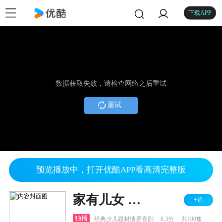
下载APP
数据获取失败，请检查网络之后重试
重试
预览播放中，打开优酷APP看高清完整版
家有儿女 第三部
+追
.
.
独播
经典少儿题材情景喜剧
8.3分
共100集