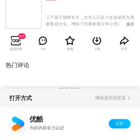
三个孩子相继长大，大女儿已从小女孩成长为青
春叛逆少女，增加了对青春期少年心理的关注。
展开
夏雪想考清华大学，差三分没考上，找工作又找
不到，选择了复读，从而引发了一系列矛盾。原
来的乖乖女，在经历了高考落榜后，成了“问
超清画质
收藏
下载
分享
269
题”少年，争着整容，忙着面试，与家里人势同水
火。
热门评论
暂无评论
打开方式
继续使用浏览器
Copyright©
2026
优酷 youku.com
版权所有
优酷
京ICP备06050721号-1
打开
为好内容全力以赴