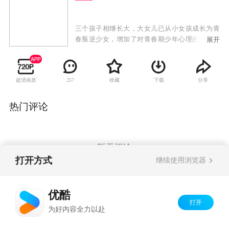
三个孩子相继长大，大女儿已从小女孩成长为青
春叛逆少女，增加了对青春期少年心理的关注。
展开
夏雪想考清华大学，差三分没考上，找工作又找
不到，选择了复读，从而引发了一系列矛盾。原
来的乖乖女，在经历了高考落榜后，成了“问
超清画质
收藏
下载
分享
257
题”少年，争着整容，忙着面试，与家里人势同水
火。
热门评论
暂无评论
打开方式
继续使用浏览器
Copyright©
2026
优酷 youku.com
版权所有
优酷
京ICP备06050721号-1
打开
为好内容全力以赴