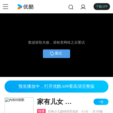
下载APP
数据获取失败，请检查网络之后重试
重试
预览播放中，打开优酷APP看高清完整版
家有儿女 第三部
+追
.
.
独播
经典少儿题材情景喜剧
8.3分
共100集