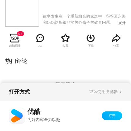
故事发生在一个重新组合的家庭中，爸爸夏东海
和妈妈刘梅都非常关心孩子的教育问题。三个孩
展开
子中，大女儿夏雪遭遇高考失利，在经过创业无
果的打击之后，重回学校，成为大学生。捣蛋鬼
儿子刘星，现在是“时刻为高考准备着”的高一学
超清画质
收藏
下载
分享
365
生，而小儿子夏雨，则是小学五年级的大孩子。
《家有儿女》第四部着重对大学生恋爱、青春期
叛逆、儿童心理问题等进行了探讨。
热门评论
暂无评论
打开方式
继续使用浏览器
Copyright©
2026
优酷 youku.com
版权所有
优酷
京ICP备06050721号-1
打开
为好内容全力以赴