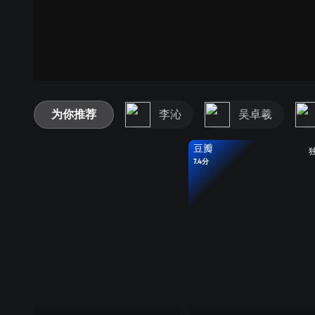
为你推荐
李沁
吴卓羲
豆瓣
7.4分