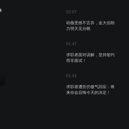
播
02:07
幼薇受挫不言弃，金大伯助
力明天见分晓
01:47
求职者面对误解，坚持签约
而非面试！
01:43
求职者遭拒仍傲气回应：将
来你会后悔今天的决定！
01:04
领导者宣布宴会散会，每个
人都明白不能再给予更多