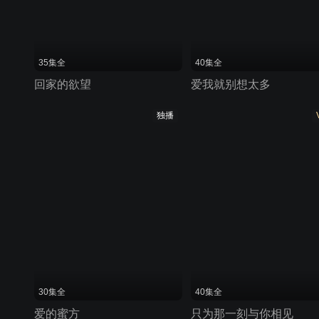
35集全
40集全
回家的欲望
爱我就别想太多
独播
30集全
40集全
爱的蜜方
只为那一刻与你相见