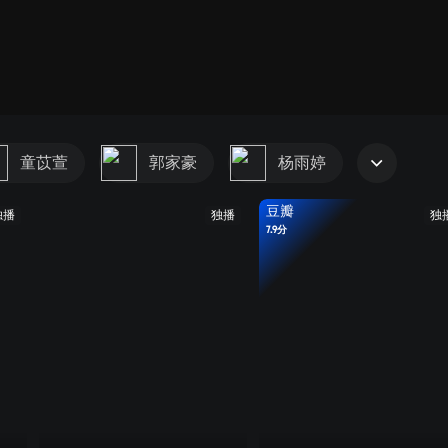
童苡萱
郭家豪
杨雨婷
豆瓣
独播
独播
独
7.9分