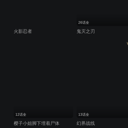
26话全
火影忍者
鬼灭之刃
12话全
13话全
樱子小姐脚下埋着尸体
幻界战线