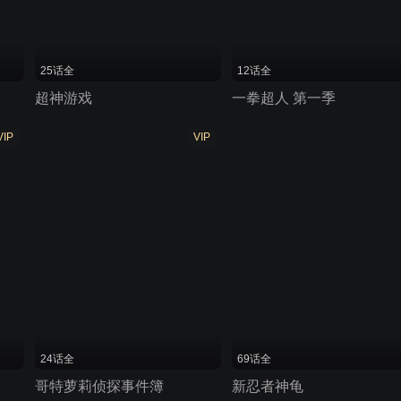
25话全
12话全
超神游戏
一拳超人 第一季
VIP
VIP
24话全
69话全
哥特萝莉侦探事件簿
新忍者神龟