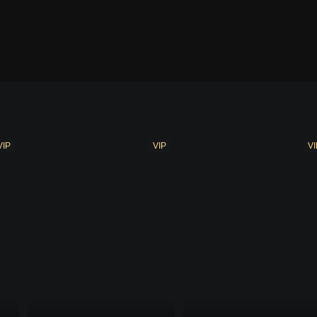
VIP
VIP
VI