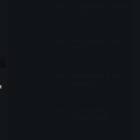
因一张照片被绑架，柯南暖
预告
心安慰小梓
00:29
柯南与小梓被绑架，柯南陷
预告
入昏迷
00:29
森林里出现怪物，园子与柯
预告
南的怪谈之夜
播
00:29
光之美少女变身名侦探，“完
预告
美的答案”即将揭晓
00:29