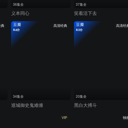
36集全
37集全
义本同心
笑着活下去
豆瓣
豆瓣
经典
高清经典
高清经
8.6分
8.5分
34集全
20集全
巡城御史鬼难缠
黑白大搏斗
VIP
独