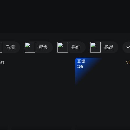
马境
程煜
岳红
杨昆
豆瓣
经典
VI
7.3分