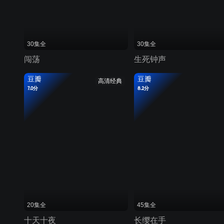
30集全
30集全
闯荡
生死钟声
豆瓣
豆瓣
高清经典
7.0分
8.2分
20集全
45集全
十天十夜
长缨在手