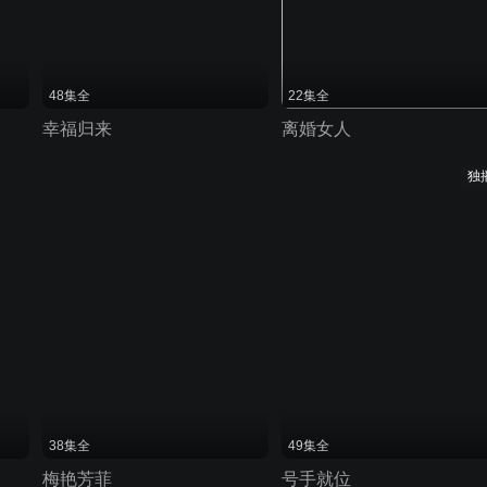
48集全
22集全
幸福归来
离婚女人
独
38集全
49集全
梅艳芳菲
号手就位