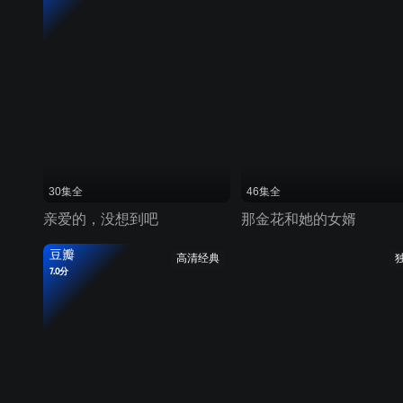
30集全
46集全
亲爱的，没想到吧
那金花和她的女婿
豆瓣
高清经典
7.0分