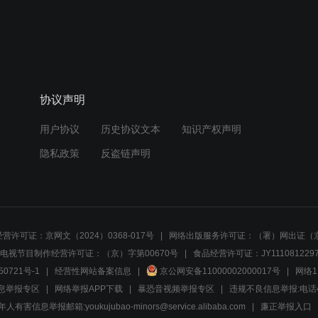
协议声明
用户协议
历史协议文本
知识产权声明
隐私政策
反盗链声明
营许可证：京网文（2024）0368-017号
网络出版服务许可证：（署）网出证（京
电视节目制作经营许可证：（京）字第00670号
食品经营许可证：JY1110812297
50721号-1
经营性网站备案信息
京公网安备11000002000017号
网络1
息举报专区
网络举报APP下载
暴恐音视频举报专区
违规不良信息举报:电话40081
人有害信息举报邮箱:youkujubao-minors@service.alibaba.com
廉正举报入口