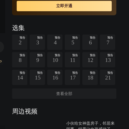
韩李两家的恩怨。钟思存远走美国，韩墨池万念俱灰南下
立即开通
深圳创业，柔嘉深圳陪伴却未赢得韩墨池爱情，钟思存回
到深圳，韩墨池发现钟思存当年并未打掉孩子，辗转之下
两人再续前缘。
选集
预告
预告
预告
预告
预告
预告
2
3
4
5
6
7
预告
预告
预告
预告
预告
预告
8
9
10
11
12
13
P
预告
预告
预告
预告
预告
预告
14
15
16
17
18
21
查看全部
周边视频
小伙给女神盖房子，邻居来