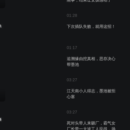
闹事，结果让女孩感动了
01:28
典
下次插队失败，就用这招！
01:17
追溯缘由挖真相，思存决心
帮墨池
03:27
江天南小人得志，墨池被拒
心塞
03:27
播
死对头带人来砸厂，霸气女
厂长带一大波工人应战，场