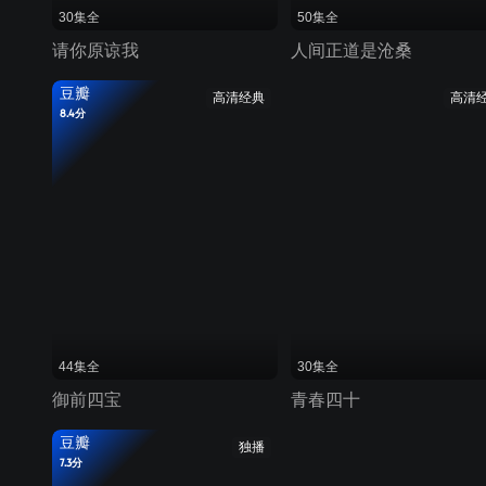
30集全
50集全
请你原谅我
人间正道是沧桑
豆瓣
高清经典
高清
8.4分
44集全
30集全
御前四宝
青春四十
豆瓣
独播
7.3分