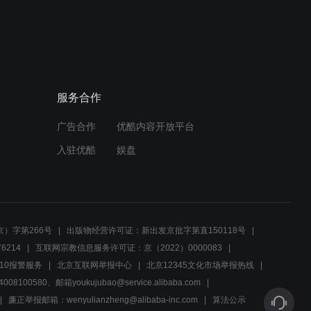
02:15
《生命中的好日子》34集预
告片2
服务合作
02:32
广告合作
优酷内容开放平台
《生命中的好日子》33集预
告片2
入驻优酷
娱盘
02:27
《生命中的好日子》34集预
预告
告片
）字第266号
出版物经营许可证：新出发京批字第直150118号
6214
互联网宗教信息服务许可证：京（2022）0000083
02:27
10报警服务
北京互联网举报中心
北京12345文化市场举报热线
00580、邮箱youkujubao@service.alibaba.com
《生命中的好日子》33集预
预告
告片
廉正举报邮箱：wenyulianzheng@alibaba-inc.com
算法公示