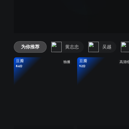
为你推荐
黄志忠
吴越
豆瓣
豆瓣
独播
高清
8.6分
9.2分