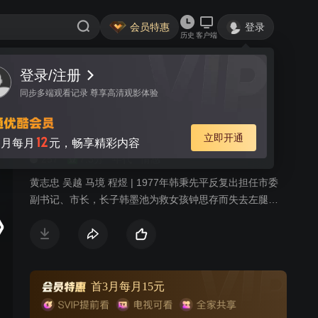
会员特惠
登录
历史
客户端
登录/注册
视频
讨论
进站必看
386
同步多端观看记录 尊享高清观影体验
生命中的好日子
简介
立即开通
12
月每月
元，畅享精彩内容
257
7.3分
年代
情感
黄志忠 吴越 马境 程煜 | 1977年韩秉先平反复出担任市委
副书记、市长，长子韩墨池为救女孩钟思存而失去左腿。
韩墨池之母陈爱华急为其寻妻，韩秉先秘书刘春红促成钟
思存与韩墨池的婚事。与韩墨池青梅竹马的柔嘉得知后遂
与工人胡勇仓促成婚。七七年高考韩墨池因残疾错过，钟
思存及韩墨池之妹韩婧然成功考入大学，柔嘉生下女儿，
摆脱无爱婚姻。钟思存与韩墨池感情历经检验趋于稳定并
首3月每月15元
怀孕，其生父李绍棠回国，揭开钟思存真实身份并牵带出