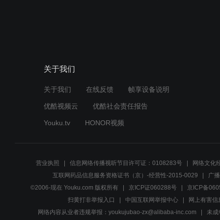
关于我们
关于我们
在线反馈
帧享设备说明
优酷视频云
优酷社会责任报告
Youku.tv
HONOR视频
营业执照
信息网络传播视听节目许可证：0108283号
网络文化经
互联网药品信息服务资格证书（京）-经营性-2015-0029
广播
©2006-现在 Youku.com 版权所有
京ICP证060288号
京ICP备060
扫黄打非举报入口
中国互联网举报中心
网上有害信
网络内容从业者违规举报：youkujubao-zx@alibaba-inc.com
未成年