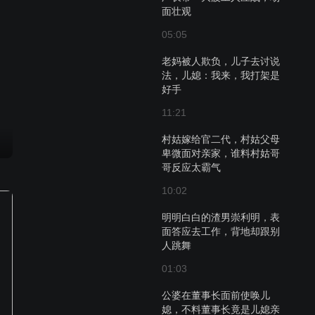
面壮观
05:05
老妈被人欺负，儿子去讨说
法，儿媳：我来，我打架是
好手
11:21
村姑嫁给官二代，村姑父母
卑微面对亲家，谁料村姑哥
哥反应太霸气
10:02
明明白白的渣男崇利明，表
面答应去工作，背地却跟别
人跳舞
01:03
公婆在董事长面前使唤儿
媳，不料董事长竟是儿媳亲