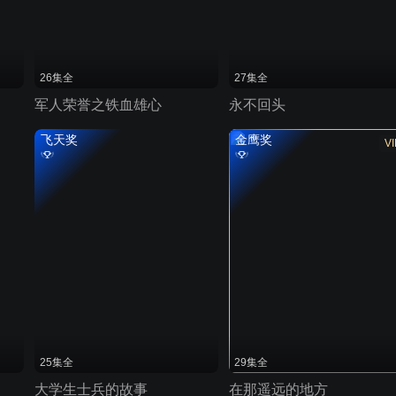
26集全
27集全
军人荣誉之铁血雄心
永不回头
飞天奖
金鹰奖
VI
25集全
29集全
大学生士兵的故事
在那遥远的地方