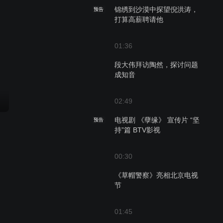
锦绣到沙漠中探望倪洪涛，
预告
打算高薪聘请他
01:36
段大伟拜访陶然，探讨问题
成知音
02:49
电视剧 《孽缘》 宣传片 “坚
预告
持”篇 BTV影视
00:30
《草帽警察》亮相北京电视
节
01:45