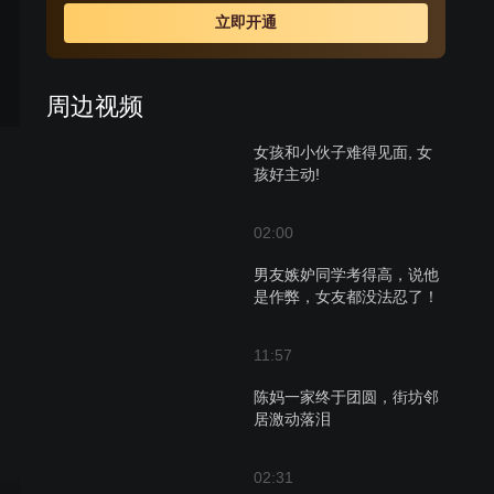
惹了很多麻烦。刘五四在警察这个职业中不断锤炼打磨，
立即开通
他始终抱着“要做一个有用的人”的梦想。在经历了一系列的
风风雨雨之后、也在派出所钟所长的悉心指导下，逐渐成
长为了一名优秀成熟的人民警察。
周边视频
女孩和小伙子难得见面, 女
孩好主动!
02:00
男友嫉妒同学考得高，说他
是作弊，女友都没法忍了！
11:57
陈妈一家终于团圆，街坊邻
居激动落泪
02:31