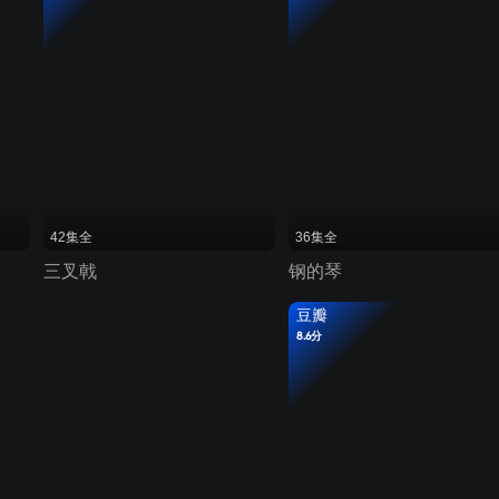
42集全
36集全
三叉戟
钢的琴
豆瓣
8.6分