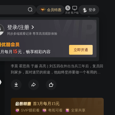
会员特惠
登录
历史
客户端
登录/注册
视频
讨论
5
同步多端观看记录 尊享高清观影体验
草帽警察
简介
立即开通
15
月每月
元，畅享精彩内容
7.9分
警匪
悬疑
李晨 霍思燕 于越 高亮 | 刘五四在外出当兵三年后，复员回
到家乡，面对迷茫的前途，他始终坚持要做一个有用的
人。刘五四不甘只做一名窑工，通过考试当上了镇上派出
所的户籍警。虽然只是一名合同制的草帽警察，每天周旋
于邻里乡间进行调解工作、处理鸡毛蒜皮的小案件，但刘
五四始终坚持着自己公平公正的为人处世原则，有些“一根
筋”甚至是拧巴。但这样的拧巴一方面给他带来了爱情和友
首3月每月15元
情，另一方面也招致了很多乡亲的不理解、不满，给自家