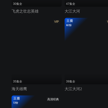
30集全
47集全
飞虎之壮志英雄
大江大河
豆瓣
VIP
8.7分
35集全
39集全
海天雄鹰
大江大河2
豆瓣
高清经典
7.7分