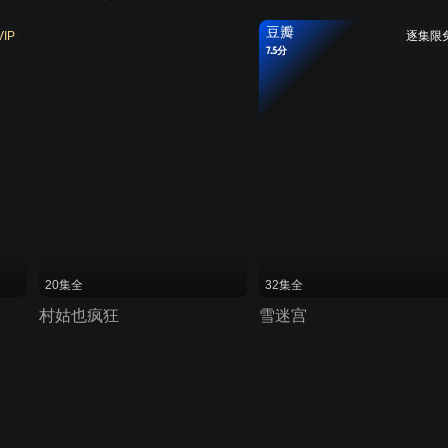
豆瓣
VIP
逐集限
7.5分
20集全
32集全
村姑也疯狂
雪迷宫