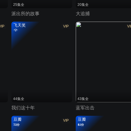
25集全
20集全
派出所的故事
大追捕
飞天奖
VIP
VIP
VI
44集全
43集全
我们这十年
蓝军出击
豆瓣
豆瓣
VIP
7.5分
8.1分