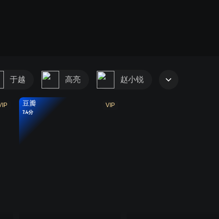
于越
高亮
赵小锐
豆瓣
VIP
VIP
7.4分