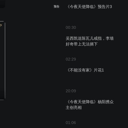
《今夜天使降临》预告片3
预告
P
00:30
吴西凯送陈瓦儿戒指，李墙
好奇带上无法摘下
02:29
《不能没有家》片花1
20:09
《今夜天使降临》杨阳携众
主创亮相
01:06