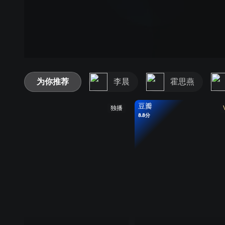
为你推荐
李晨
霍思燕
豆瓣
独播
8.8分