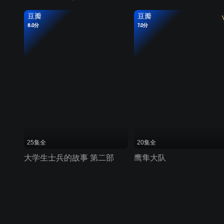
豆瓣
豆瓣
8.0分
7.0分
25集全
20集全
大学生士兵的故事 第二部
鹰隼大队