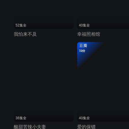
52集全
40集全
我怕来不及
幸福照相馆
豆瓣
7.0分
36集全
40集全
酸甜苦辣小夫妻
爱的保镖