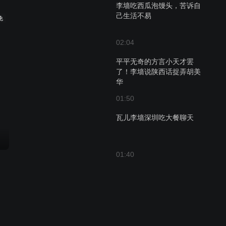
李墙吃西瓜泡馒头，苦诉自
己生活不易
免
02:04
平平无奇的方言小天才罢
了！李墙说陕西话捉弄胡美
华
01:50
瓦儿李墙深圳吃大餐聊天
01:40
老金开导陈瓦儿，陈瓦儿坚
决不放弃抚养权
02:38