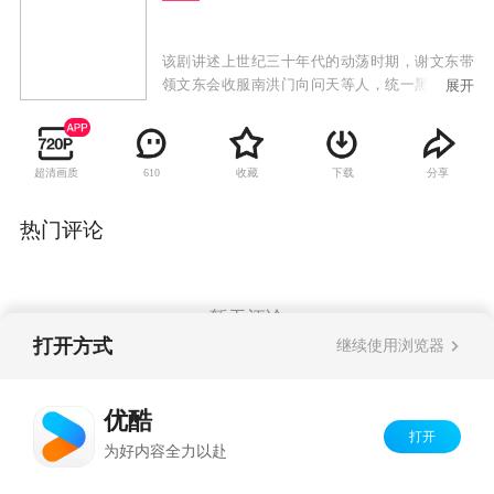
该剧讲述上世纪三十年代的动荡时期，谢文东带
领文东会收服南洪门向问天等人，统一黑道。谢
展开
文东从大局出发，以民族利益为重，加入中国共
产党，追随组织奋勇抗日的传奇故事。
超清画质
收藏
下载
分享
610
热门评论
暂无评论
打开方式
继续使用浏览器
Copyright©
2026
优酷 youku.com
版权所有
优酷
京ICP备06050721号-1
打开
为好内容全力以赴