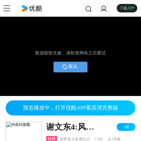
下载APP
数据获取失败，请检查网络之后重试
重试
预览播放中，打开优酷APP看高清完整版
谢文东4:风云再起之再战江湖
+追
.
.
独播
黑帮老大奋勇抗日
7.0分
共140集