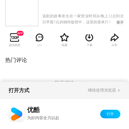
该剧的故事发生在一家营业时间从晚上12点到次
日早晨7点的独特饭馆中，这里的菜单只有大肉味
展开
增汤套餐一种，但是老板可以根据客人的要求利
用现有食材做出各种料理，而且他还会和客人一
起带出一个个充满人情味的故事。
超清画质
收藏
下载
分享
111
热门评论
暂无评论
打开方式
继续使用浏览器
Copyright©
2026
优酷 youku.com
版权所有
优酷
京ICP备06050721号-1
打开
为好内容全力以赴