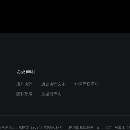
协议声明
用户协议
历史协议文本
知识产权声明
隐私政策
反盗链声明
营许可证：京网文（2024）0368-017号
网络出版服务许可证：（署）网出证（京