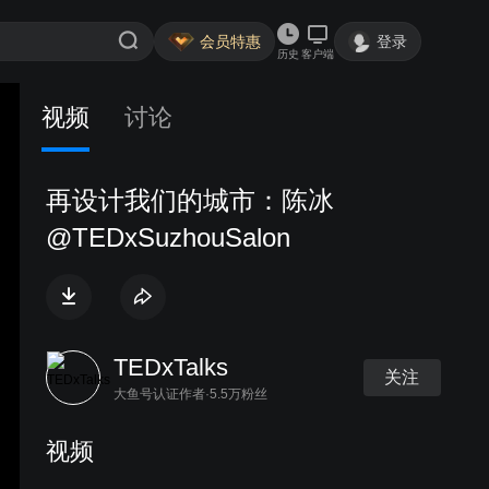
会员特惠
登录
历史
客户端
视频
讨论
再设计我们的城市：陈冰
@TEDxSuzhouSalon
TEDxTalks
关注
大鱼号认证作者·5.5万粉丝
视频