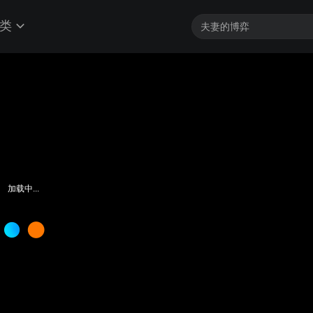
类
加载中...