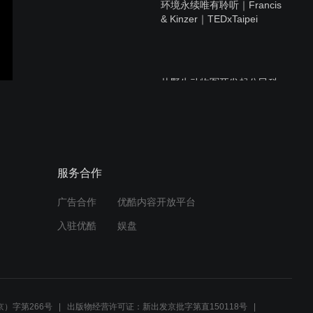
环境永续唯有聆听｜Francis
& Kinzer｜TEDxTaipei
从野生动物冤死发起公民科
学｜林德恩｜TEDxTaipei
保护动物就必然牺牲掉保护
服务合作
人的权益吗？｜黃宗慧｜
TEDxTaipei
广告合作
优酷内容开放平台
入驻优酷
娱盘
我们对非行少年行为的误解
｜林劭宇｜TEDxTaipei
）字第266号
出版物经营许可证：新出发京批字第直150118号