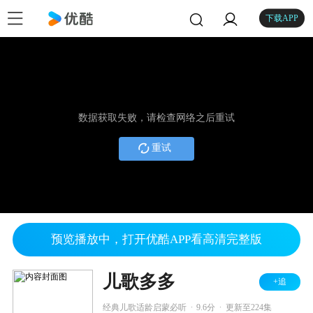
下载APP
数据获取失败，请检查网络之后重试
重试
预览播放中，打开优酷APP看高清完整版
儿歌多多
+追
.
.
经典儿歌适龄启蒙必听
9.6分
更新至224集