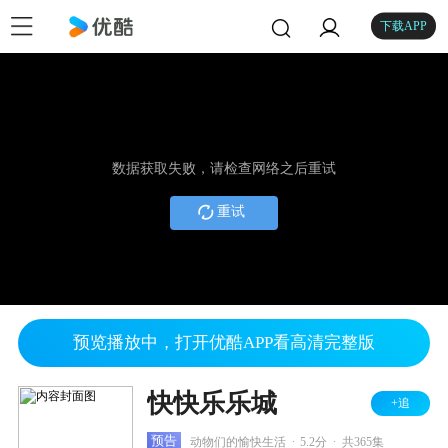
下载APP
数据获取失败，请检查网络之后重试
重试
预览播放中，打开优酷APP看高清完整版
快快乐乐城
+追
.
.
预告
动物们的愉快生活
5.2分
共365集