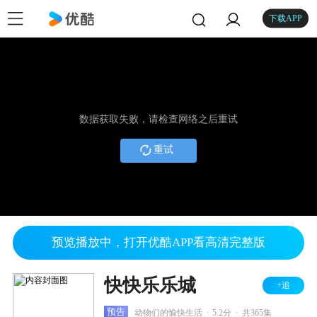
下载APP
数据获取失败，请检查网络之后重试
重试
预览播放中，打开优酷APP看高清完整版
快快乐乐城
+追
.
.
预告
动物们的愉快生活
5.2分
共365集