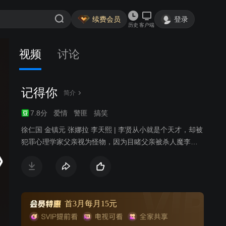
续费会员
登录
历史
客户端
视频
讨论
1089
记得你
简介
7.8分
爱情
警匪
搞笑
徐仁国 金镇元 张娜拉 李天熙 | 李贤从小就是个天才，却被
犯罪心理学家父亲视为怪物，因为目睹父亲被杀人魔李俊
英杀害而创伤失忆，也因此和唯一的弟弟失散。长大后的
李贤成为美国知名的犯罪心理学教授，回国后的第一天就
到案发现场，并给刑警车智安提供不少线索，但对车智安
协助办案的请求，却诸多刁难。车智安曾经是李贤著作超
级粉丝，一直默默关注李贤的动向，自信十足，办案热忱
首3月每月15元
的她对李贤父亲的死亡案件一直没有放弃。李贤则与车智