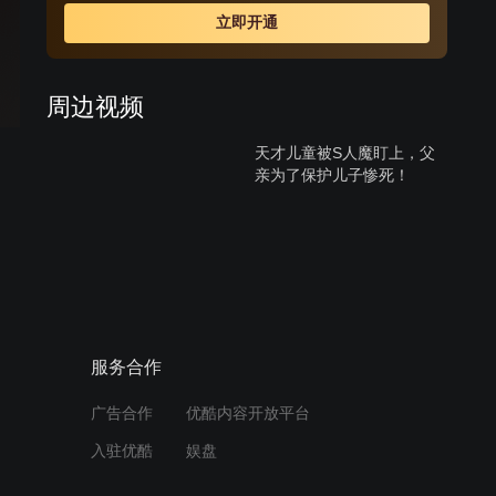
安一起解决案件的过程中，发展出真挚又有趣的爱恋情
立即开通
愫。
周边视频
天才儿童被S人魔盯上，父
亲为了保护儿子惨死！
01:47
天才少年的父亲被害，他长
大后成为犯罪心理专家只为
寻找凶手
02:04
服务合作
记得你：人类塑造灵魂期是
广告合作
优酷内容开放平台
十至十一年
入驻优酷
娱盘
02:29