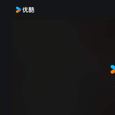
首页
九门
电视剧
动漫
分
请关闭VPN代理
[9.20.3]很抱歉出现
time: