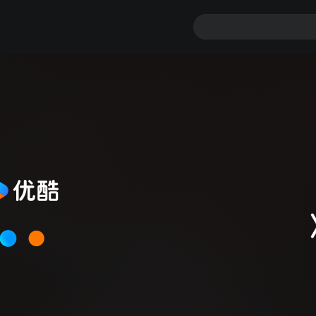
类
软件或广告拦截插件后重试
播放错误，错误代码：0502-10101
 080617 [2153131]
刷新