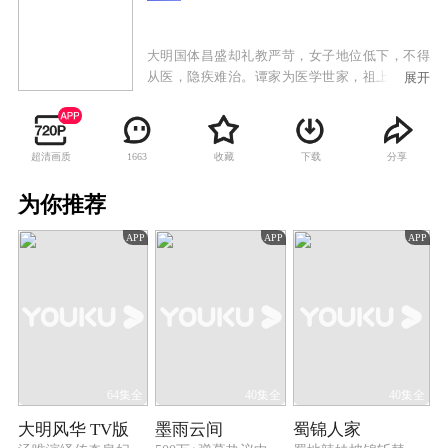
大明国体昌盛却礼教严苛，女子地位低下，不得
从医，隐疾难治。谭家为医学世家，祖上几代均
展开
为御医，因被奸人所陷害而遭遇灭顶之灾，从此
留下祖训，后世不得行医。但聪慧的谭允贤从小
耳濡目染，偷偷随祖母学习中医知识，不仅悬壶
超清画质
收藏
下载
分享
1663
济世、妙手仁心，得到了普通百姓的赞扬和支
持，更渐起救天下女子之心。由此，允贤不仅在
为你推荐
学医道路上面临重重的困难和阻碍，更要面对封
建礼教和世俗观念的冲击。但允贤凭借着对于医
APP
APP
APP
学事业的痴迷和热爱，克服重重困难，不仅在医
学上广收博采、兼收并蓄、自成一派，更突破严
苛的礼教束缚，开创并建立了女医制度，从救人
身体到救人灵魂，再由救人到救国，传播弘扬了
祖国医学文化，最终成为了一代女国医，名扬天
下。
64集全
40集全
40集全
大明风华 TV版
墨雨云间
蜀锦人家