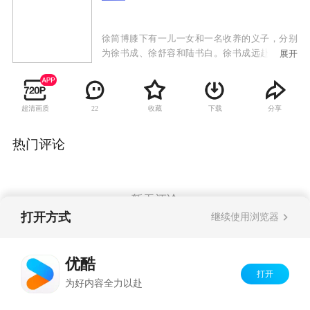
徐简博膝下有一儿一女和一名收养的义子，分别
为徐书成、徐舒容和陆书白。徐书成远赴重洋深
展开
造，十五年后学成归来，同徐书成在北平重逢。
时值新文化运动的鼎盛时期，两位热血男儿亦投
身于这场轰轰烈烈的运动之中。陆书白和徐舒容
超清画质
收藏
下载
分享
22
很早之前就订下了婚约，徐舒容亦对陆书白一往
情深。谁知，一位名叫钮兰的女子出现在陆书白
的身边。
热门评论
暂无评论
打开方式
继续使用浏览器
Copyright©
2026
优酷 youku.com
版权所有
优酷
京ICP备06050721号-1
打开
为好内容全力以赴