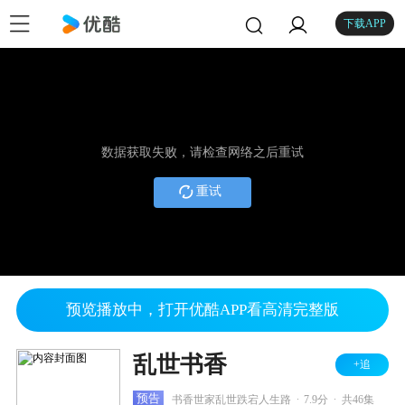
下载APP
数据获取失败，请检查网络之后重试
重试
预览播放中，打开优酷APP看高清完整版
乱世书香
+追
.
.
预告
书香世家乱世跌宕人生路
7.9分
共46集