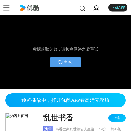
下载APP
数据获取失败，请检查网络之后重试
重试
预览播放中，打开优酷APP看高清完整版
乱世书香
+追
.
.
预告
书香世家乱世跌宕人生路
7.9分
共46集