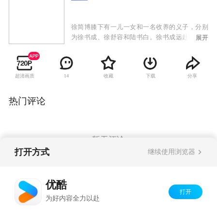
徐简博膝下有一儿一女和一名收养的义子，分别
为徐书成、徐舒容和陆书白。徐书成远赴重洋深
展开
造，十五年后学成归来，同徐书成在北平重逢。
时值新文化运动的鼎盛时期，两位热血男儿亦投
身于这场轰轰烈烈的运动之中。陆书白和徐舒容
超清画质
收藏
下载
分享
14
很早之前就订下了婚约，徐舒容亦对陆书白一往
情深。谁知，一位名叫钮兰的女子出现在陆书白
的身边。
热门评论
暂无评论
打开方式
继续使用浏览器
Copyright©
2026
优酷 youku.com
版权所有
优酷
京ICP备06050721号-1
打开
为好内容全力以赴