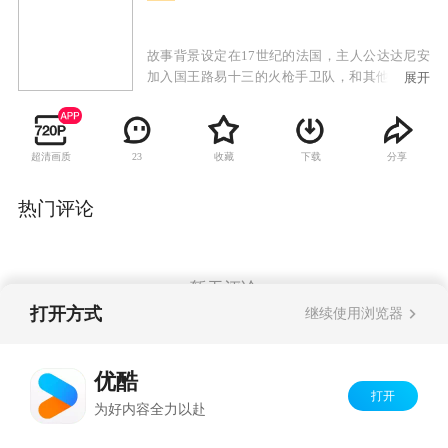
故事背景设定在17世纪的法国，主人公达达尼安
加入国王路易十三的火枪手卫队，和其他三个火
展开
枪手波尔朵斯、阿多斯和阿拉密斯成为好朋友，
共同保护安娜王后，并抗击红衣主教黎塞留。
超清画质
收藏
下载
分享
23
热门评论
暂无评论
打开方式
继续使用浏览器
Copyright©
2026
优酷 youku.com
版权所有
优酷
京ICP备06050721号-1
打开
为好内容全力以赴