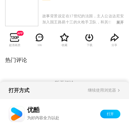
故事背景设定在17世纪的法国，主人公达达尼安
加入国王路易十三的火枪手卫队，和其他三个火
展开
枪手波尔朵斯、阿多斯和阿拉密斯成为好朋友，
共同保护安娜王后，并抗击红衣主教黎塞留。
超清画质
收藏
下载
分享
106
热门评论
暂无评论
打开方式
继续使用浏览器
Copyright©
2026
优酷 youku.com
版权所有
优酷
京ICP备06050721号-1
打开
为好内容全力以赴