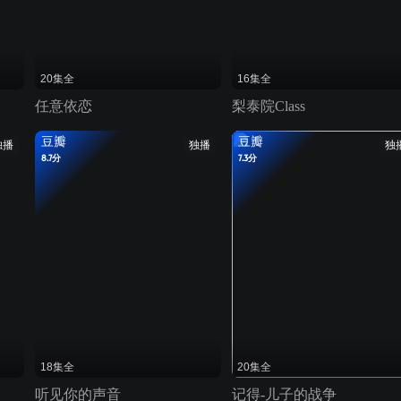
20集全
16集全
任意依恋
梨泰院Class
豆瓣
豆瓣
独播
独播
独
8.7分
7.3分
18集全
20集全
听见你的声音
记得-儿子的战争