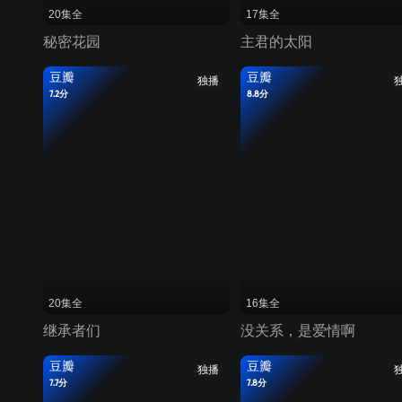
20集全
17集全
秘密花园
主君的太阳
豆瓣
豆瓣
独播
7.2分
8.8分
20集全
16集全
继承者们
没关系，是爱情啊
豆瓣
豆瓣
独播
7.7分
7.8分