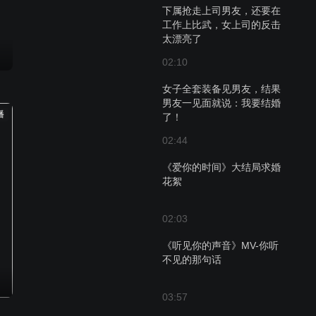
下属抢走上司男友，还要在
工作上比武，女上司的反击
太漂亮了
02:10
女子全套装备见男友，结果
男友一见面就说：我要结婚
播
了！
02:44
《爱你的时间》大结局求婚
花絮
02:03
《听见你的声音》MV-你听
不见的那句话
03:57