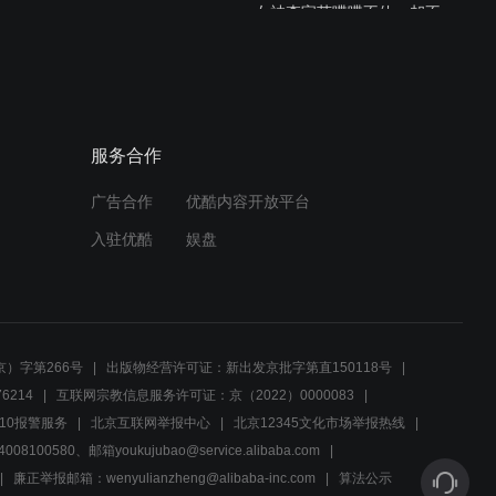
女神李宝英喋喋不休，却不
知李钟硕早已泡在醋罐，这
下悲剧了吧
01:58
李宝英圣母心大发，为睡着
服务合作
的李钟硕巴扎伤口，女神实
在太美
广告合作
优酷内容开放平台
03:56
入驻优酷
娱盘
《听见你的声音》预告片4
预告
00:57
）字第266号
出版物经营许可证：新出发京批字第直150118号
《听见你的声音》MV3
6214
互联网宗教信息服务许可证：京（2022）0000083
10报警服务
北京互联网举报中心
北京12345文化市场举报热线
00580、邮箱youkujubao@service.alibaba.com
02:48
廉正举报邮箱：wenyulianzheng@alibaba-inc.com
算法公示