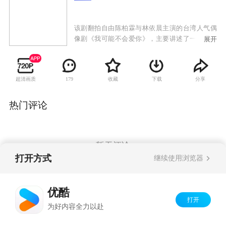
该剧翻拍自由陈柏霖与林依晨主演的台湾人气偶
像剧《我可能不会爱你》，主要讲述了一对相识
展开
10多年的好朋友，经历同窗、好友、到恋人未满
的情感转移，成长过程中的感情伤痛，到最终浪
漫结合的爱情故事。
超清画质
收藏
下载
分享
179
热门评论
暂无评论
打开方式
继续使用浏览器
Copyright©
2026
优酷 youku.com
版权所有
优酷
京ICP备06050721号-1
打开
为好内容全力以赴