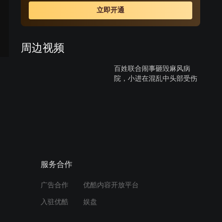
立即开通
周边视频
百姓联合闹事砸毁麻风病
院，小进在混乱中头部受伤
02:39
刘少奇深入百姓内心，切实
解决医院难题
03:49
服务合作
刘少奇体验伐木工作，真实
广告合作
优酷内容开放平台
感受工人的辛苦
入驻优酷
娱盘
02:31