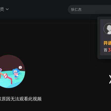
类
3
首
权原因无法观看此视频