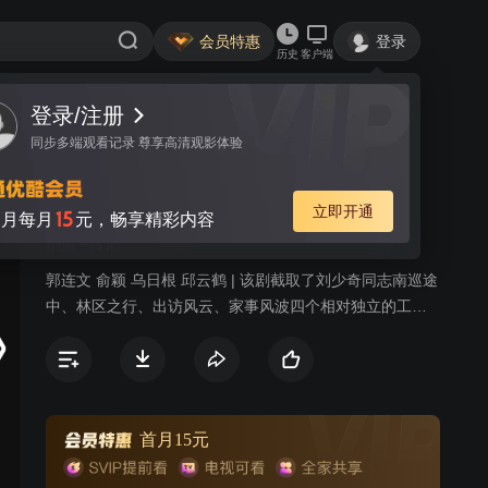
会员特惠
登录
历史
客户端
登录/注册
视频
讨论
3
同步多端观看记录 尊享高清观影体验
家国纪事
简介
立即开通
15
月每月
元，畅享精彩内容
剧情
传记
郭连文 俞颖 乌日根 邱云鹤 | 该剧截取了刘少奇同志南巡途
中、林区之行、出访风云、家事风波四个相对独立的工作
和生活片段，从国家建设、国家外交、心系群众、家庭故
事这几个方面，充分展现刘少奇同志一心为党为国、密切
联系群众的领导风范，和务实清廉、无私无畏的人格魅
力。
首月15元