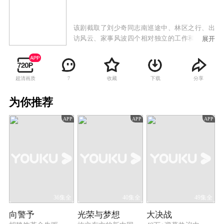
该剧截取了刘少奇同志南巡途中、林区之行、出
访风云、家事风波四个相对独立的工作和生活片
展开
段，从国家建设、国家外交、心系群众、家庭故
事这几个方面，充分展现刘少奇同志一心为党为
国、密切联系群众的领导风范，和务实清廉、无
超清画质
收藏
下载
分享
7
私无畏的人格魅力。
为你推荐
APP
APP
APP
36集全
40集全
49集全
向警予
光荣与梦想
大决战